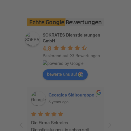
Echte Google Bewertungen
SOKRATES Dienstleistungen
GmbH
4.8
Basierend auf 23 Bewertungen
bewerte uns auf
Georgios Sidirourgopoulos
5 years ago
e 
Die Firma Sokrates 
Die von 
Sokrates 
Dienstleistungen, in schon seit 
Glasreini