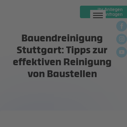
Ihr Anliegen
online anfragen
Gebäudereinigung
Gebäudemanagement
Bauendreinigung
Personaldienste
Stuttgart: Tipps zur
Winterdienste
effektiven Reinigung
News
von Baustellen
Über uns
Jobs