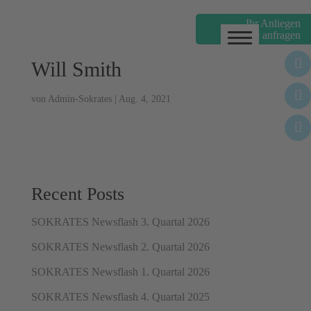
Ihr Anliegen
online anfragen
Gebäudereinigung
Will Smith
Gebäudemanagement
Personaldienste
von
Admin-Sokrates
|
Aug. 4, 2021
Winterdienste
News
Recent Posts
Über uns
SOKRATES Newsflash 3. Quartal 2026
Jobs
SOKRATES Newsflash 2. Quartal 2026
SOKRATES Newsflash 1. Quartal 2026
SOKRATES Newsflash 4. Quartal 2025