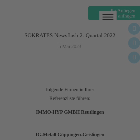
Ihr Anliegen
online anfragen
Gebäudereinigung
Gebäudemanagement
SOKRATES Newsflash 2. Quartal 2022
Personaldienste
5 Mai 2023
Winterdienste
News
Über uns
folgende Firmen in Ihrer
Referenzliste führen:
Jobs
IMMO-HYP GMBH Reutlingen
IG-Metall Göppingen-Geislingen