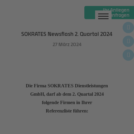
Ihr Anliegen
online anfragen
Gebäudereinigung
Gebäudemanagement
SOKRATES Newsflash 2. Quartal 2024
Personaldienste
27 März 2024
Winterdienste
News
Über uns
Die Firma SOKRATES Dienstleistungen
GmbH, darf ab dem 2. Quartal 2024
Jobs
folgende Firmen in Ihrer
Referenzliste führen: