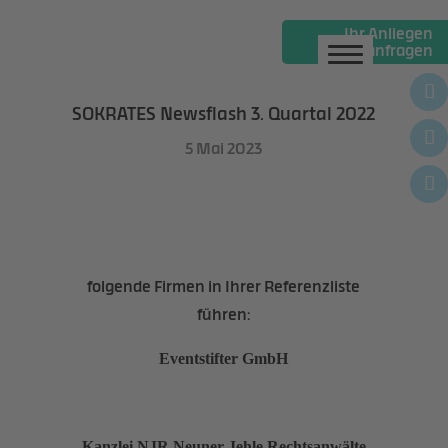
Ihr Anliegen
online anfragen
Gebäudereinigung
Gebäudemanagement
SOKRATES Newsflash 3. Quartal 2022
Personaldienste
5 Mai 2023
Winterdienste
News
Über uns
folgende Firmen in Ihrer Referenzliste
führen:
Jobs
Eventstifter GmbH
Kanzlei NJR Neuner-Jehle Rechtsanwälte