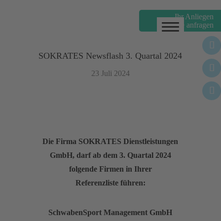
Ihr Anliegen
online anfragen
Gebäudereinigung
Gebäudemanagement
SOKRATES Newsflash 3. Quartal 2024
Personaldienste
23 Juli 2024
Winterdienste
News
Über uns
Die Firma SOKRATES Dienstleistungen
GmbH, darf ab dem 3. Quartal 2024
Jobs
folgende Firmen in Ihrer
Referenzliste führen:
SchwabenSport Management GmbH