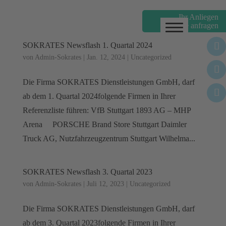
Ihr Anliegen
online anfragen
Gebäudereinigung
SOKRATES Newsflash 1. Quartal 2024
Gebäudemanagement
von
Admin-Sokrates
|
Jan. 12, 2024
|
Uncategorized
Personaldienste
Die Firma SOKRATES Dienstleistungen GmbH, darf
Winterdienste
ab dem 1. Quartal 2024folgende Firmen in Ihrer
Referenzliste führen: VfB Stuttgart 1893 AG – MHP
News
Arena PORSCHE Brand Store Stuttgart Daimler
Truck AG, Nutzfahrzeugzentrum Stuttgart Wilhelma...
Über uns
Jobs
SOKRATES Newsflash 3. Quartal 2023
von
Admin-Sokrates
|
Juli 12, 2023
|
Uncategorized
Die Firma SOKRATES Dienstleistungen GmbH, darf
ab dem 3. Quartal 2023folgende Firmen in Ihrer