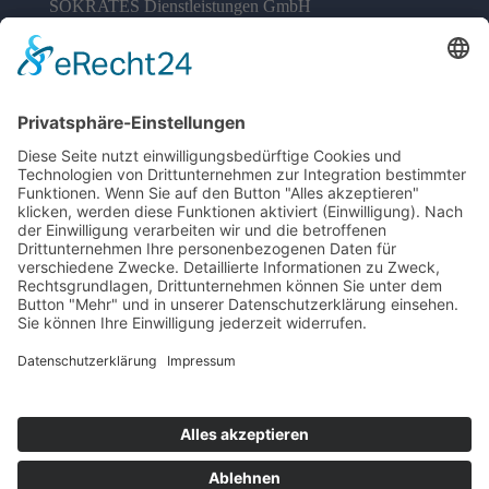
SOKRATES Dienstleistungen GmbH
Siemensstraße 96-100
70469 Stuttgart
Rufen Sie uns an, wir beraten
Sie gerne:
Telefon:
0800 4545678
Impressum
Datenschutz
AGB
© Copyright 2023 | Sokrates Dienstleistungen